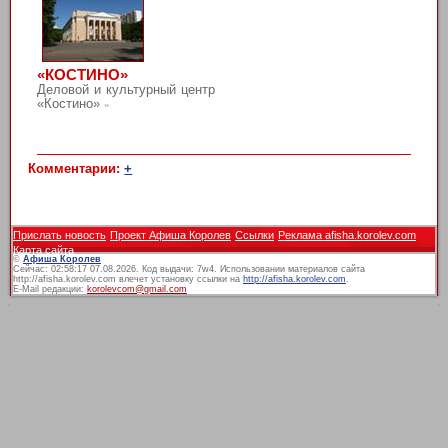
«КОСТИНО»
Деловой и культурный центр
«Костино»
»
Комментарии:
+
Прислать новость
Проект Афиша Королев
Ссылки
Реклама afisha.korolev.com
Карта сайта
©
Афиша Королев
Сейчас: 02:58:17 07.08.2026. Код выдачи: 7w4. Использовании материалов сайта
http://afisha.korolev.com влечет установку ссылки на
http://afisha.korolev.com
.
E-Mail редакции:
korolevcom@gmail.com