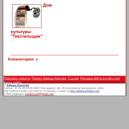
Дом
культуры
"Текстильщик"
»
Комментарии:
+
Прислать новость
Проект Афиша Королев
Ссылки
Реклама afisha.korolev.com
Карта сайта
©
Афиша Королев
Сейчас: 21:32:28 08.08.2026. Код выдачи: pkr. Использовании материалов сайта
http://afisha.korolev.com влечет установку ссылки на
http://afisha.korolev.com
.
E-Mail редакции:
korolevcom@gmail.com