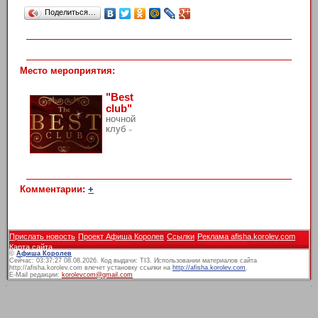
Поделиться…
Место мероприятия:
"Best
club"
ночной
клуб
»
Комментарии:
+
Прислать новость
Проект Афиша Королев
Ссылки
Реклама afisha.korolev.com
Карта сайта
©
Афиша Королев
Сейчас: 03:37:27 08.08.2026. Код выдачи: TI3. Использовании материалов сайта
http://afisha.korolev.com влечет установку ссылки на
http://afisha.korolev.com
.
E-Mail редакции:
korolevcom@gmail.com