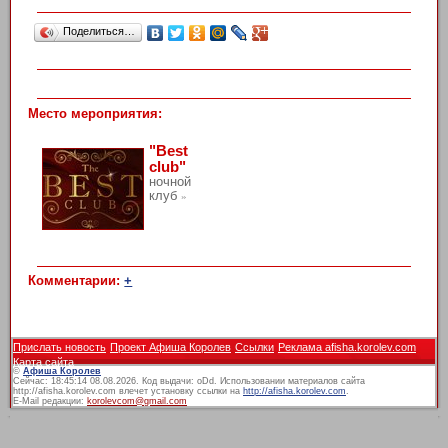
Поделиться…
Место мероприятия:
"Best
club"
ночной
клуб
»
Комментарии:
+
Прислать новость
Проект Афиша Королев
Ссылки
Реклама afisha.korolev.com
Карта сайта
©
Афиша Королев
Сейчас: 18:45:14 08.08.2026. Код выдачи: oDd. Использовании материалов сайта
http://afisha.korolev.com влечет установку ссылки на
http://afisha.korolev.com
.
E-Mail редакции:
korolevcom@gmail.com