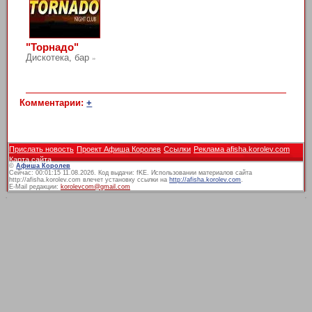
"Торнадо"
Дискотека, бар
»
Комментарии:
+
Прислать новость
Проект Афиша Королев
Ссылки
Реклама afisha.korolev.com
Карта сайта
©
Афиша Королев
Сейчас: 00:01:15 11.08.2026. Код выдачи: fKE. Использовании материалов сайта
http://afisha.korolev.com влечет установку ссылки на
http://afisha.korolev.com
.
E-Mail редакции:
korolevcom@gmail.com