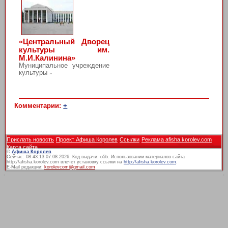
«Центральный Дворец
культуры им.
М.И.Калинина»
Муниципальное учреждение
культуры
»
Комментарии:
+
Прислать новость
Проект Афиша Королев
Ссылки
Реклама afisha.korolev.com
Карта сайта
©
Афиша Королев
Сейчас: 08:43:13 07.08.2026. Код выдачи: o5b. Использовании материалов сайта
http://afisha.korolev.com влечет установку ссылки на
http://afisha.korolev.com
.
E-Mail редакции:
korolevcom@gmail.com