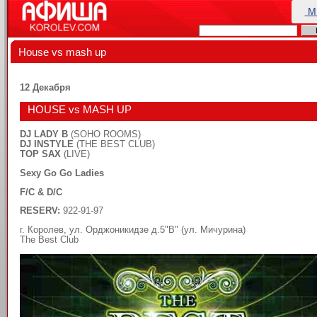
М
House vs mash up
12 Декабря
HOUSE vs MASH UP
DJ LADY B
(SOHO ROOMS)
DJ INSTYLE
(THE BEST CLUB)
TOP SAX
(LIVE)
Sexy Go Go Ladies
F/C & D/C
RESERV:
922-91-97
г. Королев, ул. Орджоникидзе д.5"В" (ул. Мичурина)
The Best Club