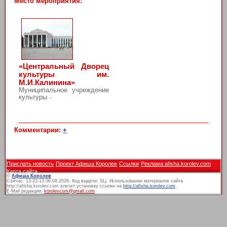
Место мероприятия:
«Центральный Дворец
культуры им.
М.И.Калинина»
Муниципальное учреждение
культуры
»
Комментарии:
+
Прислать новость
Проект Афиша Королев
Ссылки
Реклама afisha.korolev.com
Карта сайта
©
Афиша Королев
Сейчас: 13:23:13 06.08.2026. Код выдачи: SLj. Использовании материалов сайта
http://afisha.korolev.com влечет установку ссылки на
http://afisha.korolev.com
.
E-Mail редакции:
korolevcom@gmail.com