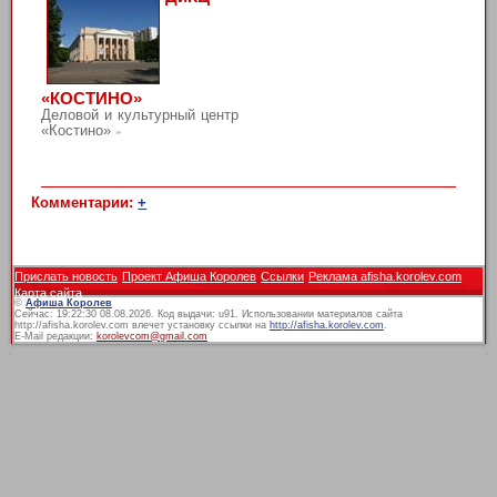
«КОСТИНО»
Деловой и культурный центр
«Костино»
»
Комментарии:
+
Прислать новость
Проект Афиша Королев
Ссылки
Реклама afisha.korolev.com
Карта сайта
©
Афиша Королев
Сейчас: 19:22:30 08.08.2026. Код выдачи: u91. Использовании материалов сайта
http://afisha.korolev.com влечет установку ссылки на
http://afisha.korolev.com
.
E-Mail редакции:
korolevcom@gmail.com