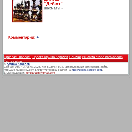
“Дебют”
шахматы
»
Комментарии:
+
Прислать новость
Проект Афиша Королев
Ссылки
Реклама afisha.korolev.com
Карта сайта
©
Афиша Королев
Сейчас: 05:37:04 06.08.2026. Код выдачи: bG2. Использовании материалов сайта
http://afisha.korolev.com влечет установку ссылки на
http://afisha.korolev.com
.
E-Mail редакции:
korolevcom@gmail.com