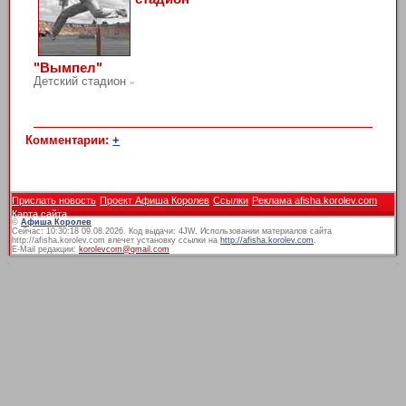
"Вымпел"
Детский стадион
»
Комментарии:
+
Прислать новость
Проект Афиша Королев
Ссылки
Реклама afisha.korolev.com
Карта сайта
©
Афиша Королев
Сейчас: 10:30:18 09.08.2026. Код выдачи: 4JW. Использовании материалов сайта
http://afisha.korolev.com влечет установку ссылки на
http://afisha.korolev.com
.
E-Mail редакции:
korolevcom@gmail.com