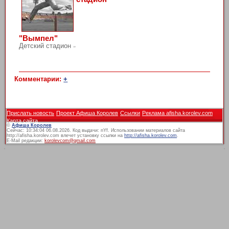
"Вымпел"
Детский стадион
»
Комментарии:
+
Прислать новость
Проект Афиша Королев
Ссылки
Реклама afisha.korolev.com
Карта сайта
©
Афиша Королев
Сейчас: 10:34:04 06.08.2026. Код выдачи: nYf. Использовании материалов сайта
http://afisha.korolev.com влечет установку ссылки на
http://afisha.korolev.com
.
E-Mail редакции:
korolevcom@gmail.com