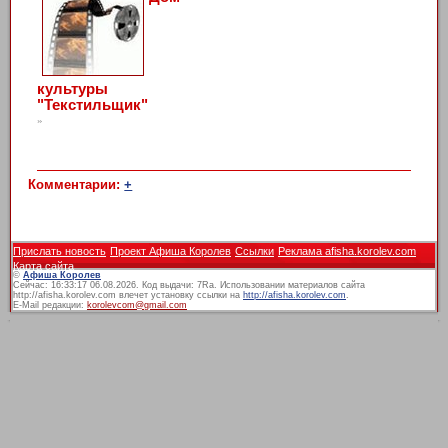
культуры
"Текстильщик"
»
Комментарии:
+
Прислать новость
Проект Афиша Королев
Ссылки
Реклама afisha.korolev.com
Карта сайта
©
Афиша Королев
Сейчас: 16:33:17 06.08.2026. Код выдачи: 7Ra. Использовании материалов сайта
http://afisha.korolev.com влечет установку ссылки на
http://afisha.korolev.com
.
E-Mail редакции:
korolevcom@gmail.com