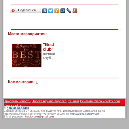
Поделиться…
Место мероприятия:
"Best
club"
ночной
клуб
»
Комментарии:
+
Прислать новость
Проект Афиша Королев
Ссылки
Реклама afisha.korolev.com
Карта сайта
©
Афиша Королев
Сейчас: 06:57:33 07.08.2026. Код выдачи: nFs. Использовании материалов сайта
http://afisha.korolev.com влечет установку ссылки на
http://afisha.korolev.com
.
E-Mail редакции:
korolevcom@gmail.com