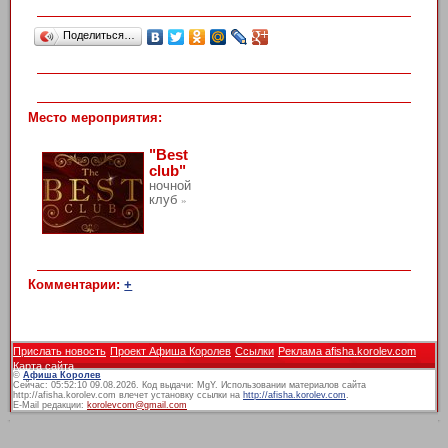
Поделиться…
Место мероприятия:
"Best
club"
ночной
клуб
»
Комментарии:
+
Прислать новость
Проект Афиша Королев
Ссылки
Реклама afisha.korolev.com
Карта сайта
©
Афиша Королев
Сейчас: 05:52:10 09.08.2026. Код выдачи: MgY. Использовании материалов сайта
http://afisha.korolev.com влечет установку ссылки на
http://afisha.korolev.com
.
E-Mail редакции:
korolevcom@gmail.com