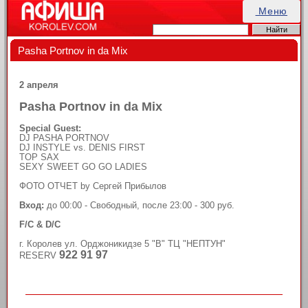
Меню
Pasha Portnov in da Mix
2 апреля
Pasha Portnov in da Mix
Special Guest:
DJ PASHA PORTNOV
DJ INSTYLE vs. DENIS FIRST
TOP SAX
SEXY SWEET GO GO LADIES
ФОТО ОТЧЕТ by Сергей Прибылов
Вход:
до 00:00 - Свободный, после 23:00 - 300 руб.
F/C & D/C
г. Королев ул. Орджоникидзе 5 "В" ТЦ "НЕПТУН"
922 91 97
RESERV