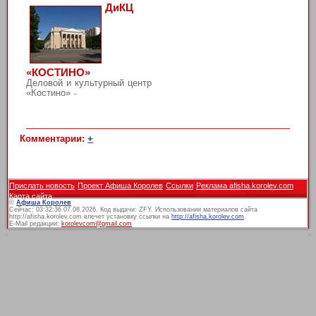
ДиКЦ
«КОСТИНО»
Деловой и культурный центр
«Костино»
»
Комментарии:
+
Прислать новость
Проект Афиша Королев
Ссылки
Реклама afisha.korolev.com
Карта сайта
©
Афиша Королев
Сейчас: 03:32:36 07.08.2026. Код выдачи: ZFY. Использовании материалов сайта
http://afisha.korolev.com влечет установку ссылки на
http://afisha.korolev.com
.
E-Mail редакции:
korolevcom@gmail.com