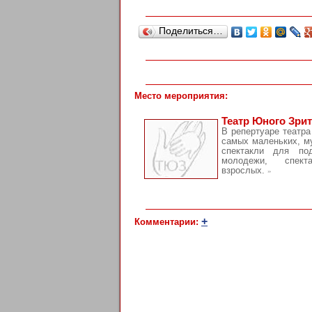
Поделиться…
Место мероприятия:
Театр Юного Зри
В репертуаре театра
самых маленьких, м
спектакли для по
молодежи, спек
взрослых.
»
+
Комментарии: