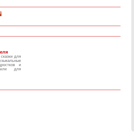
теля
 сказки для
узыкальные
дростков и
такли для