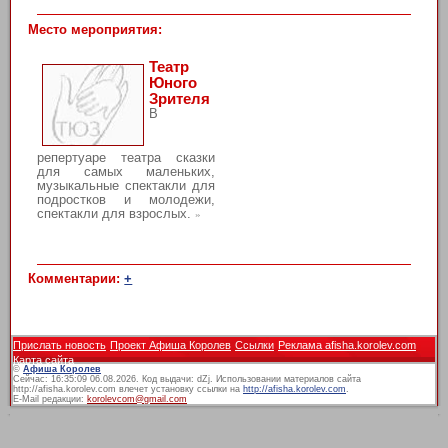
Место мероприятия:
Театр
Юного
Зрителя
В
репертуаре театра сказки
для самых маленьких,
музыкальные спектакли для
подростков и молодежи,
спектакли для взрослых.
»
Комментарии:
+
Прислать новость
Проект Афиша Королев
Ссылки
Реклама afisha.korolev.com
Карта сайта
©
Афиша Королев
Сейчас: 16:35:09 06.08.2026. Код выдачи: dZj. Использовании материалов сайта
http://afisha.korolev.com влечет установку ссылки на
http://afisha.korolev.com
.
E-Mail редакции:
korolevcom@gmail.com