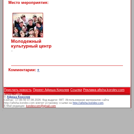
Место мероприятия:
Молодежный
культурный центр
»
Комментарии:
+
Прислать новость
Проект Афиша Королев
Ссылки
Реклама afisha.korolev.com
Карта сайта
©
Афиша Королев
Сейчас: 17:46:56 07.08.2026. Код выдачи: IMT. Использовании материалов сайта
http://afisha.korolev.com влечет установку ссылки на
http://afisha.korolev.com
.
E-Mail редакции:
korolevcom@gmail.com