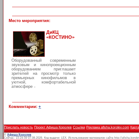
Место мероприятия:
ДиКЦ
«КОСТИНО»
Оборудованный современным
звуковым и кинопроекционным
оборудованием приглашает
зрителей на просмотр только
премьерных кинофильмов в
уютной, комфортабельной
атмосфере
»
Комментарии:
+
Прислать новость
Проект Афиша Королев
Ссылки
Реклама afisha.korolev.com
Карта
©
Афиша Королев
Сейчас: 15:24:59 07.08.2026. Код выдачи: LEX. Использовании материалов сайта http://afisha.korol