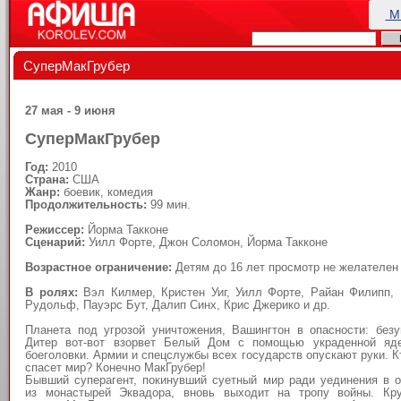
М
СуперМакГрубер
27 мая - 9 июня
СуперМакГрубер
Год:
2010
Страна:
США
Жанр:
боевик, комедия
Продолжительность:
99 мин.
Режиссер:
Йорма Такконе
Сценарий:
Уилл Форте, Джон Соломон, Йорма Такконе
Возрастное ограничение:
Детям до 16 лет просмотр не желателен
В ролях:
Вэл Килмер, Кристен Уиг, Уилл Форте, Райан Филипп,
Рудольф, Пауэрс Бут, Далип Синх, Крис Джерико и др.
Планета под угрозой уничтожения, Вашингтон в опасности: без
Дитер вот-вот взорвет Белый Дом с помощью украденной яд
боеголовки. Армии и спецслужбы всех государств опускают руки. К
спасет мир? Конечно МакГрубер!
Бывший суперагент, покинувший суетный мир ради уединения в 
из монастырей Эквадора, вновь выходит на тропу войны. Кр