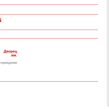
 Дворец
ы им.
чреждение