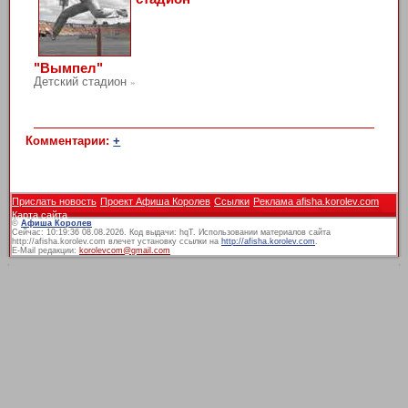
"Вымпел"
Детский стадион
»
Комментарии:
+
Прислать новость
Проект Афиша Королев
Ссылки
Реклама afisha.korolev.com
Карта сайта
©
Афиша Королев
Сейчас: 10:19:36 08.08.2026. Код выдачи: hqT. Использовании материалов сайта
http://afisha.korolev.com влечет установку ссылки на
http://afisha.korolev.com
.
E-Mail редакции:
korolevcom@gmail.com