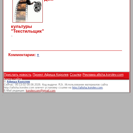
культуры
"Текстильщик"
»
Комментарии:
+
Прислать новость
Проект Афиша Королев
Ссылки
Реклама afisha.korolev.com
Карта сайта
©
Афиша Королев
Сейчас: 00:13:02 09.08.2026. Код выдачи: RJt. Использовании материалов сайта
http://afisha.korolev.com влечет установку ссылки на
http://afisha.korolev.com
.
E-Mail редакции:
korolevcom@gmail.com