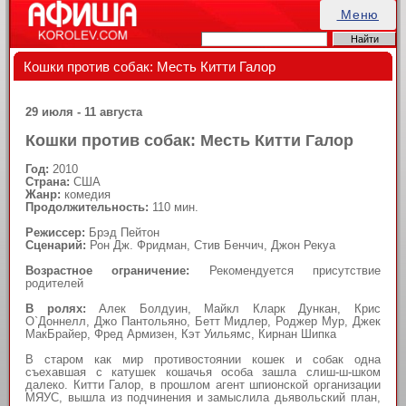
Меню
Кошки против собак: Месть Китти Галор
29 июля - 11 августа
Кошки против собак: Месть Китти Галор
Год:
2010
Страна:
США
Жанр:
комедия
Продолжительность:
110 мин.
Режиссер:
Брэд Пейтон
Сценарий:
Рон Дж. Фридман, Стив Бенчич, Джон Рекуа
Возрастное ограничение:
Рекомендуется присутствие
родителей
В ролях:
Алек Болдуин, Майкл Кларк Дункан, Крис
О`Доннелл, Джо Пантольяно, Бетт Мидлер, Роджер Мур, Джек
МакБрайер, Фред Армизен, Кэт Уильямс, Кирнан Шипка
В старом как мир противостоянии кошек и собак одна
съехавшая с катушек кошачья особа зашла слиш-ш-шком
далеко. Китти Галор, в прошлом агент шпионской организации
МЯУС, вышла из подчинения и замыслила дьявольский план,