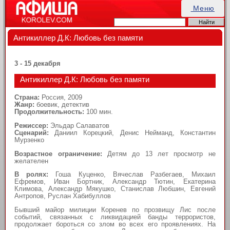
Меню
Антикиллер Д.К: Любовь без памяти
3 - 15 декабря
Антикиллер Д.К: Любовь без памяти
Страна:
Россия, 2009
Жанр:
боевик, детектив
Продолжительность:
100 мин.
Режиссер:
Эльдар Салаватов
Сценарий:
Даниил Корецкий, Денис Нейманд, Константин
Мурзенко
Возрастное ограничение:
Детям до 13 лет просмотр не
желателен
В ролях:
Гоша Куценко, Вячеслав Разбегаев, Михаил
Ефремов, Иван Бортник, Александр Тютин, Екатерина
Климова, Александр Мякушко, Станислав Любшин, Евгений
Антропов, Руслан Хабибуллов
Бывший майор милиции Коренев по прозвищу Лис после
событий, связанных с ликвидацией банды террористов,
продолжает бороться со злом во всех его проявлениях. На