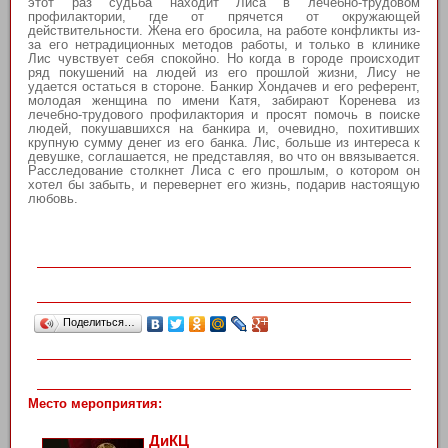
этот раз судьба находит Лиса в лечебно-трудовом
профилактории, где от прячется от окружающей
действительности. Жена его бросила, на работе конфликты из-
за его нетрадиционных методов работы, и только в клинике
Лис чувствует себя спокойно. Но когда в городе происходит
ряд покушений на людей из его прошлой жизни, Лису не
удается остаться в стороне. Банкир Хондачев и его референт,
молодая женщина по имени Катя, забирают Коренева из
лечебно-трудового профилактория и просят помочь в поиске
людей, покушавшихся на банкира и, очевидно, похитивших
крупную сумму денег из его банка. Лис, больше из интереса к
девушке, соглашается, не представляя, во что он ввязывается.
Расследование столкнет Лиса с его прошлым, о котором он
хотел бы забыть, и перевернет его жизнь, подарив настоящую
любовь.
Поделиться…
Место мероприятия:
ДиКЦ