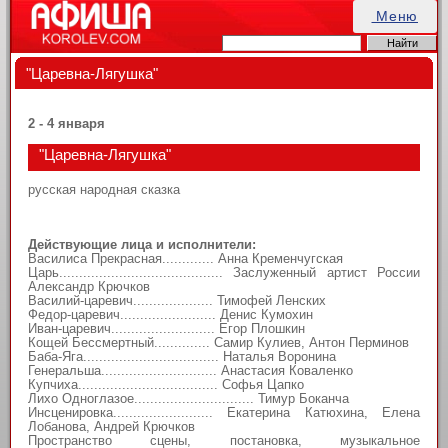
Меню
"Царевна-Лягушка"
2 - 4 января
"Царевна-Лягушка"
русская народная сказка
Действующие лица и исполнители:
Василиса Прекрасная............. Анна Кременчугская
Царь......................................... Заслуженный артист России
Александр Крючков
Василий-царевич.................... Тимофей Ленских
Федор-царевич........................ Денис Кумохин
Иван-царевич.......................... Егор Плошкин
Кощей Бессмертный.............. Самир Кулиев, Антон Перминов
Баба-Яга.................................. Наталья Воронина
Генеральша............................. Анастасия Коваленко
Купчиха................................... Софья Цапко
Лихо Одноглазое.............................. Тимур Боканча
Инсценировка......................... Екатерина Катюхина, Елена
Лобанова, Андрей Крючков
Пространство сцены, постановка, музыкальное