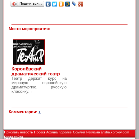
Поделиться…
Место мероприятия:
Королёвский
драматический театр
Театр держит курс на
мировую европейскую
драматургию, русскую
классику.
»
Комментарии:
+
Прислать новость
Проект Афиша Королев
Ссылки
Реклама afisha.korolev.com
Карта сайта